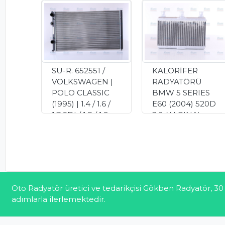
SU-R. 652551 /
KALORİFER
VOLKSWAGEN |
RADYATÖRÜ
POLO CLASSIC
BMW 5 SERIES
(1995) | 1.4 / 1.6 /
E60 (2004) 520D
1.7 SDI / 1.8 / 1.9
2.0 (ALPINA)
SDI (SEAT)
(70522 WISCO)
0.00 TL
1,340.00 TL
Oto Radyatör üretici ve tedarikçisi Gökben Radyatör, 30 
adımlarla ilerlemektedir.