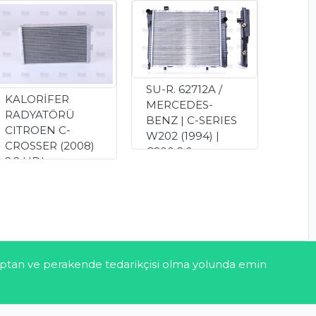
SU-R. 62712A /
KALORİFER
MERCEDES-
RADYATÖRÜ
BENZ | C-SERIES
CITROEN C-
W202 (1994) |
CROSSER (2008)
C200 2.0
2.2 HDI
KOMPRESSOR
(MITSUBISHI /
0.00 TL
PEUGEOT)
(707074
UNICORE)
1,720.00 TL
 toptan ve perakende tedarikçisi olma yolunda emin