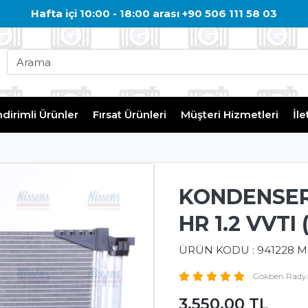
Hafta içi 10:00 - 18:00 arası +90 506 111 58 03
ndirimli Ürünler
Fırsat Ürünleri
Müşteri Hizmetleri
İle
KONDENSER 
HR 1.2 VVTI
ÜRÜN KODU : 941228 
Gökben Radyat
3,550.00 TL