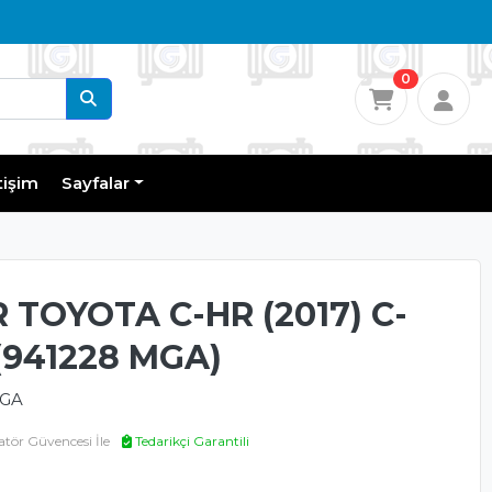
0
tişim
Sayfalar
TOYOTA C-HR (2017) C-
 (941228 MGA)
MGA
ör Güvencesi İle
Tedarikçi Garantili