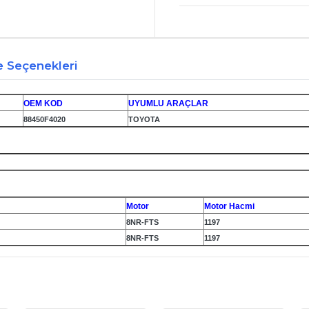
Seçenekleri
OEM KOD
UYUMLU ARAÇLAR
88450F4020
TOYOTA
Motor
Motor Hacmi
8NR-FTS
1197
8NR-FTS
1197