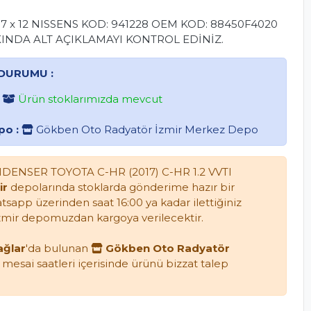
7 x 12 NISSENS KOD: 941228 OEM KOD: 88450F4020
INDA ALT AÇIKLAMAYI KONTROL EDİNİZ.
DURUMU :
Ürün stoklarımızda mevcut
po :
Gökben Oto Radyatör İzmir Merkez Depo
DENSER TOYOTA C-HR (2017) C-HR 1.2 VVTI
ir
depolarında stoklarda gönderime hazır bir
sapp üzerinden saat 16:00 ya kadar ilettiğiniz
 İzmir depomuzdan kargoya verilecektir.
ağlar
'da bulunan
Gökben Oto Radyatör
sai saatleri içerisinde ürünü bizzat talep