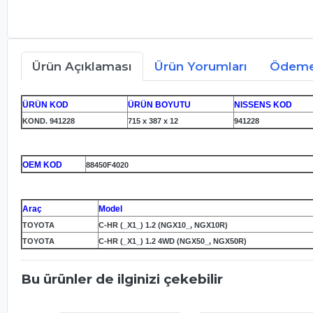
Ürün Açıklaması
Ürün Yorumları
Ödeme 
ÜRÜN KOD
ÜRÜN BOYUTU
NISSENS KOD
KOND. 941228
715 x 387 x 12
941228
OEM KOD
88450F4020
Araç
Model
TOYOTA
C-HR (_X1_) 1.2 (NGX10_, NGX10R)
TOYOTA
C-HR (_X1_) 1.2 4WD (NGX50_, NGX50R)
Bu ürünler de ilginizi çekebilir