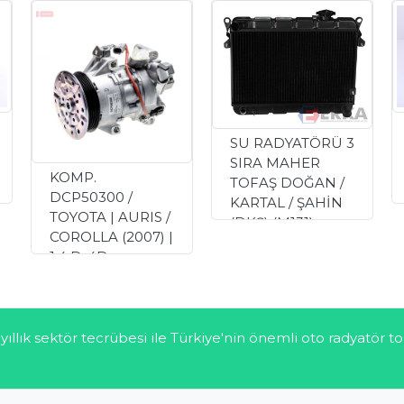
SU RADYATÖRÜ 3
SIRA MAHER
KOMP.
TOFAŞ DOĞAN /
DCP50300 /
KARTAL / ŞAHİN
TOYOTA | AURIS /
(DKŞ) (M131)
COROLLA (2007) |
(1988-2002) 1.4 /
1.4 D-4D
1.6 (PETEK
0.00 TL
SİSTEMİ -
ALÜMİNYUM
MEKANİK 3 SIRA
yıllık sektör tecrübesi ile Türkiye'nin önemli oto radyatör
SÜPER) (61850
MAHER)
2,930.00 TL