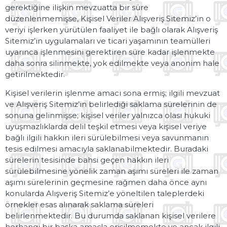
gerektiğine ilişkin mevzuatta bir süre
düzenlenmemişse, Kişisel Veriler Alışveriş Sitemiz’in o
veriyi işlerken yürütülen faaliyet ile bağlı olarak Alışveriş
Sitemiz’in uygulamaları ve ticari yaşamının teamülleri
uyarınca işlenmesini gerektiren süre kadar işlenmekte
daha sonra silinmekte, yok edilmekte veya anonim hale
getirilmektedir.
Kişisel verilerin işlenme amacı sona ermiş; ilgili mevzuat
ve Alışveriş Sitemiz’in belirlediği saklama sürelerinin de
sonuna gelinmişse; kişisel veriler yalnızca olası hukuki
uyuşmazlıklarda delil teşkil etmesi veya kişisel veriye
bağlı ilgili hakkın ileri sürülebilmesi veya savunmanın
tesis edilmesi amacıyla saklanabilmektedir. Buradaki
sürelerin tesisinde bahsi geçen hakkın ileri
sürülebilmesine yönelik zaman aşımı süreleri ile zaman
aşımı sürelerinin geçmesine rağmen daha önce aynı
konularda Alışveriş Sitemiz’e yöneltilen taleplerdeki
örnekler esas alınarak saklama süreleri
belirlenmektedir. Bu durumda saklanan kişisel verilere
herhangi bir başka amaçla erişilmemekte ve ancak ilgili