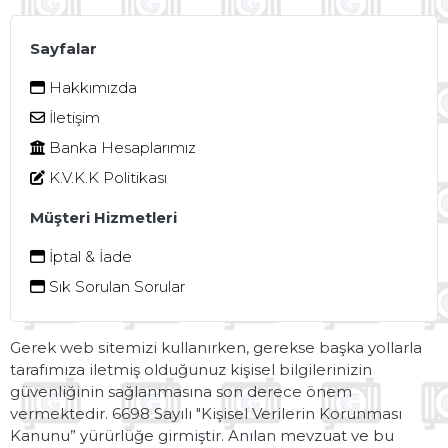
KLİMA
RADYATÖRLERİ
(EVAPORATORS)
Sayfalar
Hakkımızda
KLİMA
KOMPRESÖRLERİ
İletişim
(COMPRESSORS)
Banka Hesaplarımız
FAN
K.V.K.K Politikası
/
Müşteri Hizmetleri
KALORIFER
MOTORLARI
İptal & İade
(BLOWERS)
Sık Sorulan Sorular
YAĞ
SOĞUTUCULARI
Gerek web sitemizi kullanırken, gerekse başka yollarla
(OIL
tarafımıza iletmiş olduğunuz kişisel bilgilerinizin
COOLERS)
güvenliğinin sağlanmasına son derece önem
vermektedir. 6698 Sayılı "Kişisel Verilerin Korunması
SAYFALAR
Kanunu” yürürlüğe girmiştir. Anılan mevzuat ve bu