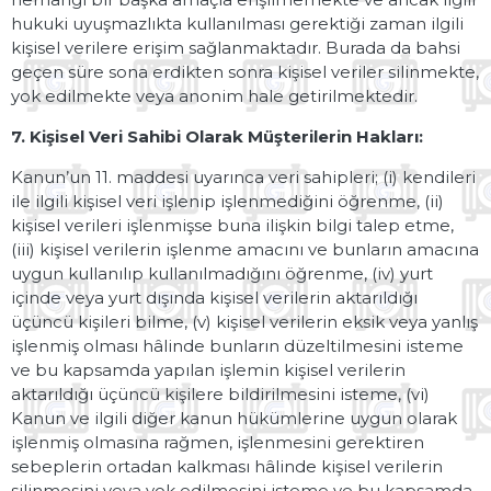
hukuki uyuşmazlıkta kullanılması gerektiği zaman ilgili
kişisel verilere erişim sağlanmaktadır. Burada da bahsi
geçen süre sona erdikten sonra kişisel veriler silinmekte,
yok edilmekte veya anonim hale getirilmektedir.
7. Kişisel Veri Sahibi Olarak Müşterilerin Hakları:
Kanun’un 11. maddesi uyarınca veri sahipleri; (i) kendileri
ile ilgili kişisel veri işlenip işlenmediğini öğrenme, (ii)
kişisel verileri işlenmişse buna ilişkin bilgi talep etme,
(iii) kişisel verilerin işlenme amacını ve bunların amacına
uygun kullanılıp kullanılmadığını öğrenme, (iv) yurt
içinde veya yurt dışında kişisel verilerin aktarıldığı
üçüncü kişileri bilme, (v) kişisel verilerin eksik veya yanlış
işlenmiş olması hâlinde bunların düzeltilmesini isteme
ve bu kapsamda yapılan işlemin kişisel verilerin
aktarıldığı üçüncü kişilere bildirilmesini isteme, (vi)
Kanun ve ilgili diğer kanun hükümlerine uygun olarak
işlenmiş olmasına rağmen, işlenmesini gerektiren
sebeplerin ortadan kalkması hâlinde kişisel verilerin
silinmesini veya yok edilmesini isteme ve bu kapsamda