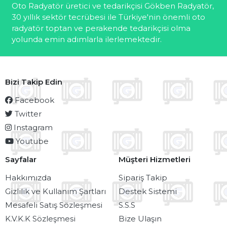
Oto Radyatör üretici ve tedarikçisi Gökben Radyatör,
30 yıllık sektör tecrübesi ile Türkiye'nin önemli oto
radyatör toptan ve perakende tedarikçisi olma
yolunda emin adımlarla ilerlemektedir.
Bizi Takip Edin
Facebook
Twitter
Instagram
Youtube
Sayfalar
Müşteri Hizmetleri
Hakkımızda
Sipariş Takip
Gizlilik ve Kullanım Şartları
Destek Sistemi
Mesafeli Satış Sözleşmesi
S.S.S
K.V.K.K Sözleşmesi
Bize Ulaşın