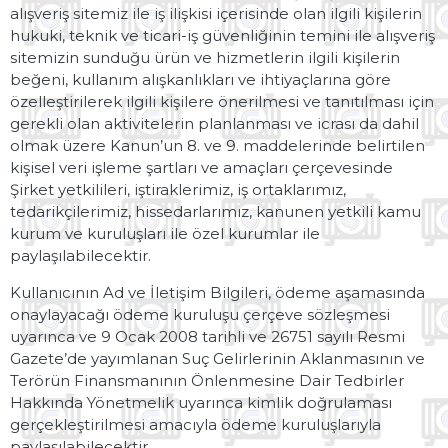
alışveriş sitemiz ile iş ilişkisi içerisinde olan ilgili kişilerin
hukuki, teknik ve ticari-iş güvenliğinin temini ile alışveriş
sitemizin sunduğu ürün ve hizmetlerin ilgili kişilerin
beğeni, kullanım alışkanlıkları ve ihtiyaçlarına göre
özelleştirilerek ilgili kişilere önerilmesi ve tanıtılması için
gerekli olan aktivitelerin planlanması ve icrası da dahil
olmak üzere Kanun’un 8. ve 9. maddelerinde belirtilen
kişisel veri işleme şartları ve amaçları çerçevesinde
Şirket yetkilileri, iştiraklerimiz, iş ortaklarımız,
tedarikçilerimiz, hissedarlarımız, kanunen yetkili kamu
kurum ve kuruluşları ile özel kurumlar ile
paylaşılabilecektir.
Kullanıcının Ad ve İletişim Bilgileri, ödeme aşamasında
onaylayacağı ödeme kuruluşu çerçeve sözleşmesi
uyarınca ve 9 Ocak 2008 tarihli ve 26751 sayılı Resmi
Gazete’de yayımlanan Suç Gelirlerinin Aklanmasının ve
Terörün Finansmanının Önlenmesine Dair Tedbirler
Hakkında Yönetmelik uyarınca kimlik doğrulaması
gerçekleştirilmesi amacıyla ödeme kuruluşlarıyla
paylaşılabilecektir.