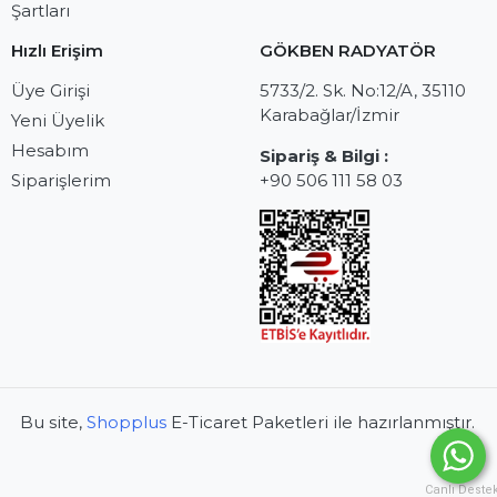
Şartları
Hızlı Erişim
GÖKBEN RADYATÖR
Üye Girişi
5733/2. Sk. No:12/A, 35110
Karabağlar/İzmir
Yeni Üyelik
Hesabım
Sipariş & Bilgi :
Siparişlerim
+90 506 111 58 03
Bu site,
Shopplus
E-Ticaret Paketleri ile hazırlanmıştır.
Canlı Deste