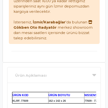
üzerinden saat 16:00 ya kadar ilettiğiniz
siparişleriniz aynı gün İzmir depomuzdan
kargoya verilecektir.
İsterseniz,
İzmir/Karabağlar
'da bulunan
Gökben Oto Radyatör
merkez showroom
dan mesai saatleri içerisinde ürünü bizzat
talep edebilirsiniz.
Ürün Açıklaması
ÜRÜN KOD
ÜRÜN BOYUTU
NISSENS KOD
KLRF. 77609
162 x 142 x 26
77609 - 77617