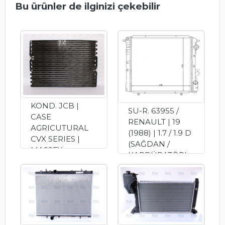
Bu ürünler de ilginizi çekebilir
KOND. JCB |
SU-R. 63955 /
CASE
RENAULT | 19
AGRICUTURAL
(1988) | 1.7 / 1.9 D
CVX SERIES |
(SAĞDAN /
MASSEY
KARBÜRATÖRL
FERGUSON
Ü / KLİMALI)
6400 8400
0.00 TL
SERIES
(GKBN.KOND.021
)
0.00 TL