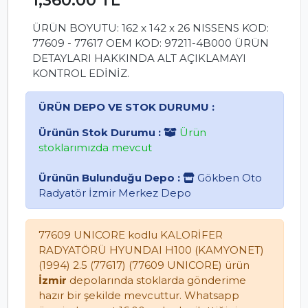
ÜRÜN BOYUTU: 162 x 142 x 26 NISSENS KOD:
77609 - 77617 OEM KOD: 97211-4B000 ÜRÜN
DETAYLARI HAKKINDA ALT AÇIKLAMAYI
KONTROL EDİNİZ.
ÜRÜN DEPO VE STOK DURUMU :
Ürünün Stok Durumu :
Ürün
stoklarımızda mevcut
Ürünün Bulunduğu Depo :
Gökben Oto
Radyatör İzmir Merkez Depo
77609 UNICORE kodlu KALORİFER
RADYATÖRÜ HYUNDAI H100 (KAMYONET)
(1994) 2.5 (77617) (77609 UNICORE) ürün
İzmir
depolarında stoklarda gönderime
hazır bir şekilde mevcuttur. Whatsapp