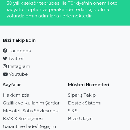
30 yıllık sektör tecrübesi ile Türkiye'nin önemli oto
radyatör toptan ve perakende tedarikçisi olma
yolunda emin adımlarla ilerlemektedir.
Bizi Takip Edin
Facebook
Twitter
Instagram
Youtube
Sayfalar
Müşteri Hizmetleri
Hakkımızda
Sipariş Takip
Gizlilik ve Kullanım Şartları
Destek Sistemi
Mesafeli Satış Sözleşmesi
S.S.S
K.V.K.K Sözleşmesi
Bize Ulaşın
Garanti ve İade/Değişim