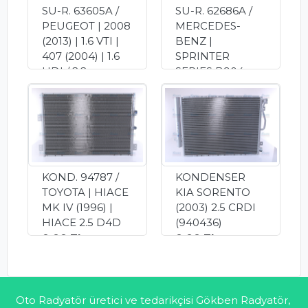
SU-R. 63605A /
SU-R. 62686A /
PEUGEOT | 2008
MERCEDES-
(2013) | 1.6 VTI |
BENZ |
407 (2004) | 1.6
SPRINTER
HDI / 2.2
SERIES B904
(CITROEN)
(1995) |
0.00 TL
SPRINTER 412D
2.9 TDI
0.00 TL
KOND. 94787 /
KONDENSER
TOYOTA | HIACE
KIA SORENTO
MK IV (1996) |
(2003) 2.5 CRDI
HIACE 2.5 D4D
(940436)
0.00 TL
0.00 TL
Oto Radyatör üretici ve tedarikçisi Gökben Radyatör,