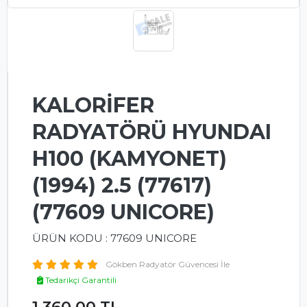
KLİMA
RADYATÖRLERİ
(EVAPORATORS)
KLİMA
KOMPRESÖRLERİ
(COMPRESSORS)
KALORİFER
FAN
RADYATÖRÜ HYUNDAI
/
KALORIFER
H100 (KAMYONET)
MOTORLARI
(1994) 2.5 (77617)
(BLOWERS)
(77609 UNICORE)
YAĞ
SOĞUTUCULARI
ÜRÜN KODU : 77609 UNICORE
(OIL
COOLERS)
Gökben Radyatör Güvencesi İle
Tedarikçi Garantili
SAYFALAR
1,360.00 TL