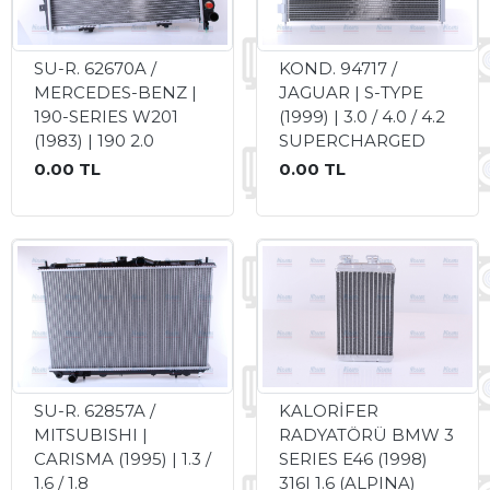
SU-R. 62670A /
KOND. 94717 /
MERCEDES-BENZ |
JAGUAR | S-TYPE
190-SERIES W201
(1999) | 3.0 / 4.0 / 4.2
(1983) | 190 2.0
SUPERCHARGED
0.00 TL
0.00 TL
SU-R. 62857A /
KALORİFER
MITSUBISHI |
RADYATÖRÜ BMW 3
CARISMA (1995) | 1.3 /
SERIES E46 (1998)
1.6 / 1.8
316I 1.6 (ALPINA)