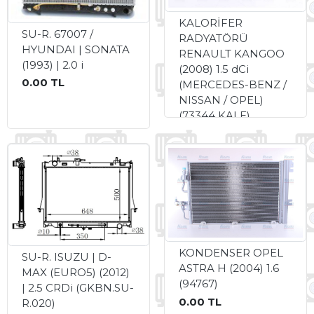
KALORİFER
SU-R. 67007 /
RADYATÖRÜ
HYUNDAI | SONATA
RENAULT KANGOO
(1993) | 2.0 i
(2008) 1.5 dCi
0.00 TL
(MERCEDES-BENZ /
NISSAN / OPEL)
(73344 KALE)
1,780.00 TL
KONDENSER OPEL
SU-R. ISUZU | D-
ASTRA H (2004) 1.6
MAX (EURO5) (2012)
(94767)
| 2.5 CRDi (GKBN.SU-
0.00 TL
R.020)