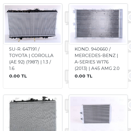
SU-R. 647191 /
KOND. 940660 /
TOYOTA | COROLLA
MERCEDES-BENZ |
(AE 92) (1987) | 1.3 /
A-SERIES W176
1.6
(2013) | A45 AMG 2.0
0.00 TL
0.00 TL