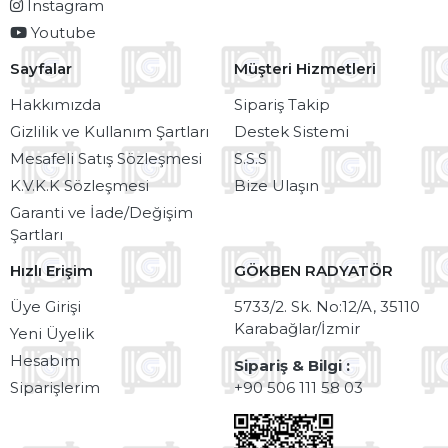
Instagram
Youtube
Sayfalar
Müşteri Hizmetleri
Hakkımızda
Sipariş Takip
Gizlilik ve Kullanım Şartları
Destek Sistemi
Mesafeli Satış Sözleşmesi
S.S.S
K.V.K.K Sözleşmesi
Bize Ulaşın
Garanti ve İade/Değişim
Şartları
Hızlı Erişim
GÖKBEN RADYATÖR
Üye Girişi
5733/2. Sk. No:12/A, 35110
Karabağlar/İzmir
Yeni Üyelik
Hesabım
Sipariş & Bilgi :
Siparişlerim
+90 506 111 58 03