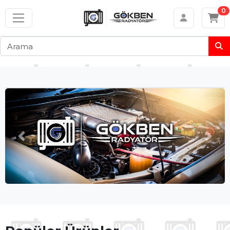
TÜM
Hafta içi 10:00 - 18:00 arası +90 506 111 58 03
0
KATEGORİLER
SU
RADYATÖRLERİ
(RADIATORS)
KALORİFER
RADYATÖRLERİ
(HEATERS)
TURBO
Ã–nceki
Sonra
RADYATÖRLERİ
(INTERCOOLERS)
KLİMA
RADYATÖRLERİ
(CONDENSERS)
İÇ