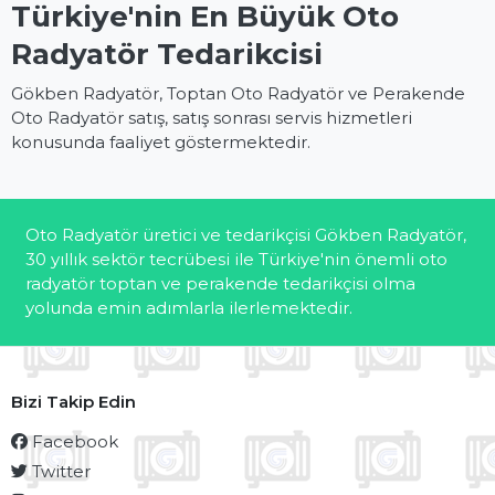
Türkiye'nin En Büyük Oto
Radyatör Tedarikcisi
Gökben Radyatör, Toptan Oto Radyatör ve Perakende
Oto Radyatör satış, satış sonrası servis hizmetleri
konusunda faaliyet göstermektedir.
Oto Radyatör üretici ve tedarikçisi Gökben Radyatör,
30 yıllık sektör tecrübesi ile Türkiye'nin önemli oto
radyatör toptan ve perakende tedarikçisi olma
yolunda emin adımlarla ilerlemektedir.
Bizi Takip Edin
Facebook
Twitter