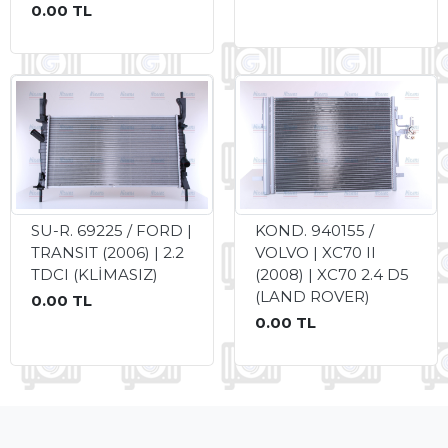
0.00 TL
SU-R. 69225 / FORD |
KOND. 940155 /
TRANSIT (2006) | 2.2
VOLVO | XC70 II
TDCI (KLİMASIZ)
(2008) | XC70 2.4 D5
(LAND ROVER)
0.00 TL
0.00 TL