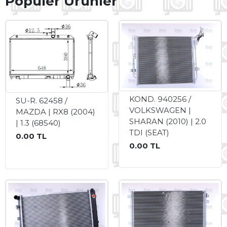
Popüler Ürünler
KLİMA
RADYATÖRLERİ
(EVAPORATORS)
KLİMA
KOMPRESÖRLERİ
(COMPRESSORS)
FAN
KOND. 940256 /
/
SU-R. 62458 /
VOLKSWAGEN |
KALORIFER
MAZDA | RX8 (2004)
SHARAN (2010) | 2.0
MOTORLARI
| 1.3 (68540)
TDI (SEAT)
(BLOWERS)
0.00 TL
0.00 TL
YAĞ
SOĞUTUCULARI
(OIL
COOLERS)
SAYFALAR